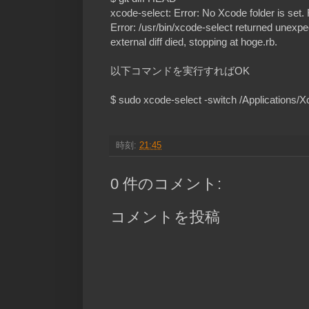
xcode-select: Error: No Xcode folder is set.
Error: /usr/bin/xcode-select returned unexpe
external diff died, stopping at hoge.rb.
以下コマンドを実行すればOK
$ sudo xcode-select -switch /Applications/
時刻:
21:45
0 件のコメント:
コメントを投稿